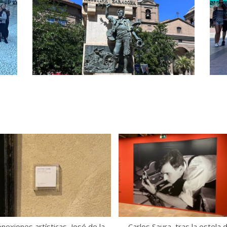
historia)
nexiones artísticas, José de la
Carlos Saura, tras la estela 