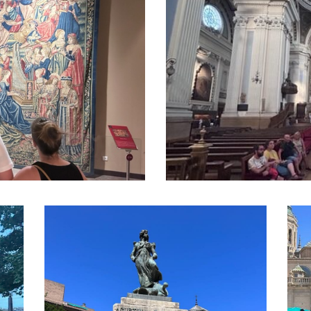
Catedral d
lizadas
Heroinas de Zaragoza
(mujeres que hicieron