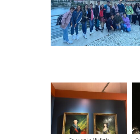
Goya en la Aljafería
Co